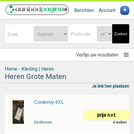
+
Berichten
Account
Zoeken
Verfijn uw resultaten
Home
-
Kleding | Heren
Heren Grote Maten
Je link hier plaatsen
Corderoy 4XL
prijs n.v.t.
Eindhoven
4 weken