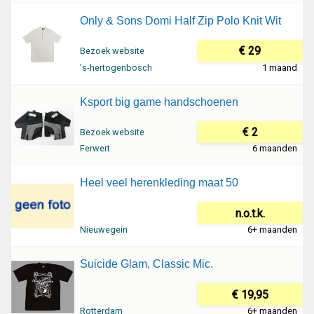
Only & Sons Domi Half Zip Polo Knit Wit
€ 29
Bezoek website
's-hertogenbosch
1 maand
Ksport big game handschoenen
€ 2
Bezoek website
Ferwert
6 maanden
Heel veel herenkleding maat 50
n.o.t.k.
Nieuwegein
6+ maanden
Suicide Glam, Classic Mic.
€ 19,95
Rotterdam
6+ maanden